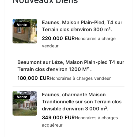
Eaunes, Maison Plain-Pied, T4 sur
Vente
Terrain clos d’environ 300 m².
220,000
EUR
Honoraires à charge
vendeur
Beaumont sur Léze, Maison Plain-pied T4 sur
Vente
Terrain clos d’environ 1200 M² .
180,000
EUR
Honoraires à charges vendeur
Eaunes, charmante Maison
Vente
Traditionnelle sur son Terrain clos
divisible d’environ 3 000 m².
349,000
EUR
Honoraires à charges
acquéreur