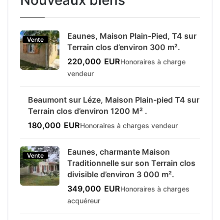
Eaunes, Maison Plain-Pied, T4 sur
Vente
Terrain clos d’environ 300 m².
220,000
EUR
Honoraires à charge
vendeur
Beaumont sur Léze, Maison Plain-pied T4 sur
Vente
Terrain clos d’environ 1200 M² .
180,000
EUR
Honoraires à charges vendeur
Eaunes, charmante Maison
Vente
Traditionnelle sur son Terrain clos
divisible d’environ 3 000 m².
349,000
EUR
Honoraires à charges
acquéreur