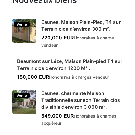
Eaunes, Maison Plain-Pied, T4 sur
Vente
Terrain clos d’environ 300 m².
220,000
EUR
Honoraires à charge
vendeur
Beaumont sur Léze, Maison Plain-pied T4 sur
Vente
Terrain clos d’environ 1200 M² .
180,000
EUR
Honoraires à charges vendeur
Eaunes, charmante Maison
Vente
Traditionnelle sur son Terrain clos
divisible d’environ 3 000 m².
349,000
EUR
Honoraires à charges
acquéreur