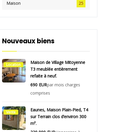
Maison
25
Nouveaux biens
Maison de Village Mitoyenne
Location
T3 meublée entièrement
refaite à neuf.
690
EUR
par mois charges
comprises
Eaunes, Maison Plain-Pied, T4
Vente
sur Terrain clos d’environ 300
m².