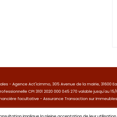
ales
- Agence Act'icimmo, 305 Avenue de la mairie, 31600 Ea
rofessionnelle CPI 3101 2020 000 045 270 valable jusqu'au 15
financière facultative - Assurance Transaction sur Immeub
Site créé, maintenu et réféfencé par
Aspodelk
.
consultation implique la pleine acceptation de leur utilisation