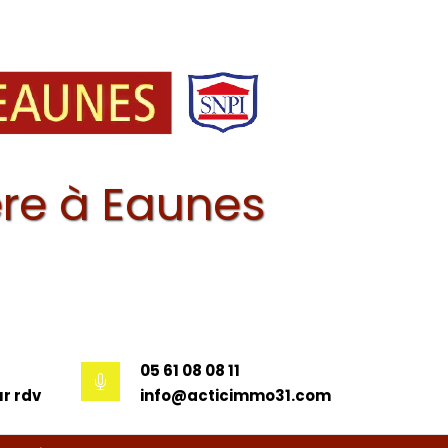
re à Eaunes
05 61 08 08 11
r rdv
info@acticimmo31.com