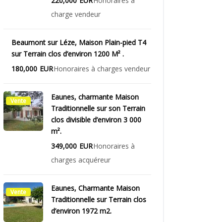
220,000
EUR
Honoraires à
charge vendeur
Beaumont sur Léze, Maison Plain-pied T4
Vente
sur Terrain clos d’environ 1200 M² .
180,000
EUR
Honoraires à charges vendeur
Eaunes, charmante Maison
Vente
Traditionnelle sur son Terrain
clos divisible d’environ 3 000
m².
349,000
EUR
Honoraires à
charges acquéreur
Eaunes, Charmante Maison
Vente
Traditionnelle sur Terrain clos
d’environ 1972 m2.