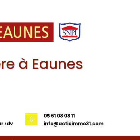
re à Eaunes
05 61 08 08 11
r rdv
info@acticimmo31.com