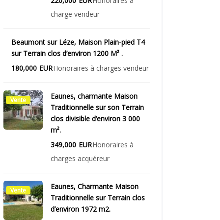
220,000
EUR
Honoraires à
charge vendeur
Beaumont sur Léze, Maison Plain-pied T4
Vente
sur Terrain clos d’environ 1200 M² .
180,000
EUR
Honoraires à charges vendeur
Eaunes, charmante Maison
Vente
Traditionnelle sur son Terrain
clos divisible d’environ 3 000
m².
349,000
EUR
Honoraires à
charges acquéreur
Eaunes, Charmante Maison
Vente
Traditionnelle sur Terrain clos
d’environ 1972 m2.