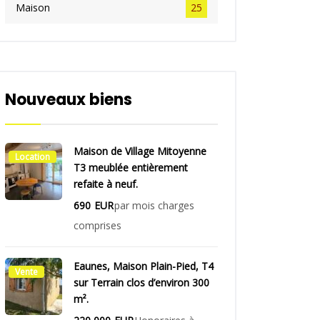
Maison
25
Nouveaux biens
Maison de Village Mitoyenne
Location
T3 meublée entièrement
refaite à neuf.
690
EUR
par mois charges
comprises
Eaunes, Maison Plain-Pied, T4
Vente
sur Terrain clos d’environ 300
m².