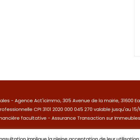
ales
- Agence Act'icimmo, 305 Avenue de la mairie, 31600 Ea
rofessionnelle CPI 3101 2020 000 045 270 valable jusqu'au 15
financière facultative - Assurance Transaction sur Immeub
Site créé, maintenu et réféfencé par
Aspodelk
.
consultation implique la pleine acceptation de leur utilisation