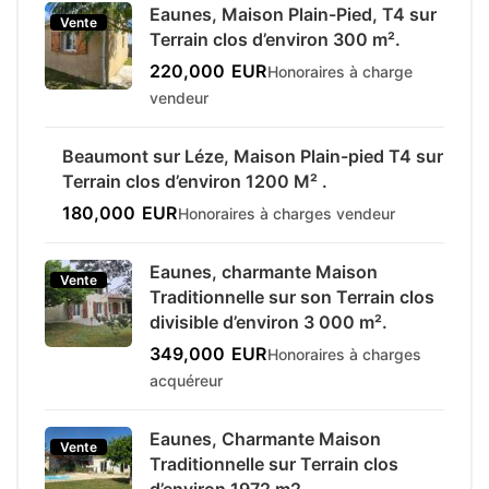
Eaunes, Maison Plain-Pied, T4 sur
Vente
Terrain clos d’environ 300 m².
220,000
EUR
Honoraires à charge
vendeur
Beaumont sur Léze, Maison Plain-pied T4 sur
Vente
Terrain clos d’environ 1200 M² .
180,000
EUR
Honoraires à charges vendeur
Eaunes, charmante Maison
Vente
Traditionnelle sur son Terrain clos
divisible d’environ 3 000 m².
349,000
EUR
Honoraires à charges
acquéreur
Eaunes, Charmante Maison
Vente
Traditionnelle sur Terrain clos
d’environ 1972 m2.