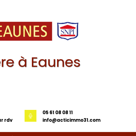
re à Eaunes
05 61 08 08 11
r rdv
info@acticimmo31.com