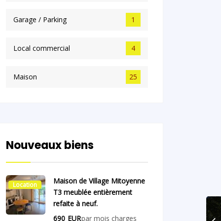
Garage / Parking
1
Local commercial
4
Maison
25
Nouveaux biens
Maison de Village Mitoyenne
Location
T3 meublée entièrement
refaite à neuf.
690
EUR
par mois charges