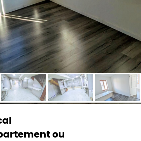
cal
partement ou