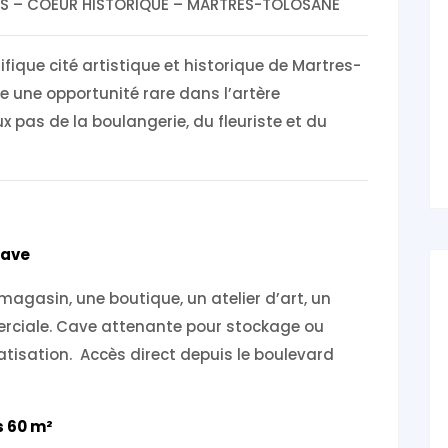
S – COEUR HISTORIQUE – MARTRES-TOLOSANE
ique cité artistique et historique de Martres-
re une opportunité rare dans l’artère
 pas de la boulangerie, du fleuriste et du
Cave
agasin, une boutique, un atelier d’art, un
erciale. Cave attenante pour stockage ou
sation. Accès direct depuis le boulevard
s 60 m²