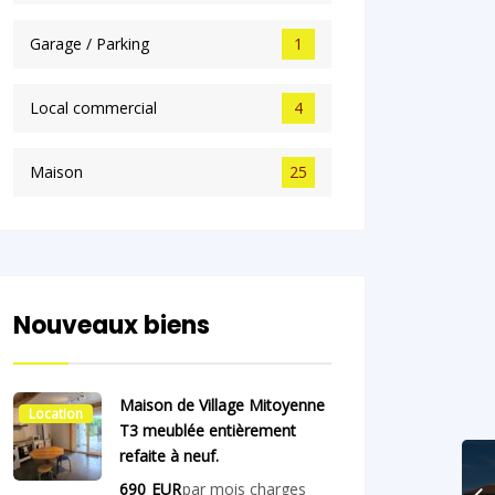
Garage / Parking
1
Local commercial
4
Maison
25
Nouveaux biens
Maison de Village Mitoyenne
Location
T3 meublée entièrement
refaite à neuf.
690
EUR
par mois charges