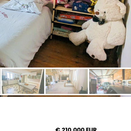
€
210,000
EUR