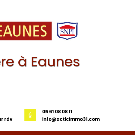
re à Eaunes
05 61 08 08 11
r rdv
info@acticimmo31.com