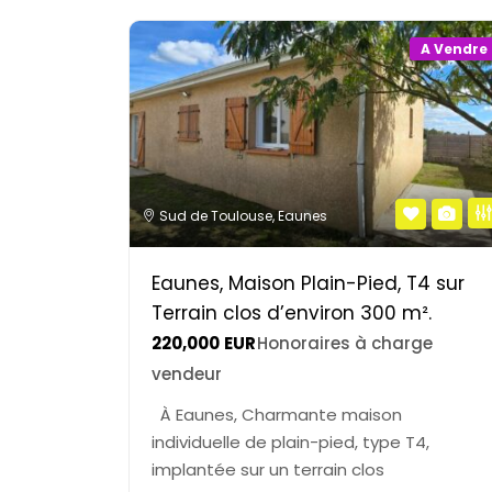
A Vendre
Sud de Toulouse
,
Eaunes
Eaunes, Maison Plain-Pied, T4 sur
Terrain clos d’environ 300 m².
220,000
EUR
Honoraires à charge
vendeur
À Eaunes, Charmante maison
individuelle de plain-pied, type T4,
implantée sur un terrain clos