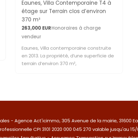
étage sur Terrain clos d’environ
370 m²
263,000
EUR
Honoraires à charge
vendeur
Eaunes, Villa contemporaine construite
en 2013. La propriété, d’une superficie de
terrain d’environ 370 m²,
ales
- Agence Act'icimmo, 305 Avenue de la mairie, 31600 Ea
rofessionnelle CPI 3101 2020 000 045 270 valable jusqu'au 15
financière facultative - Assurance Transaction sur Immeub