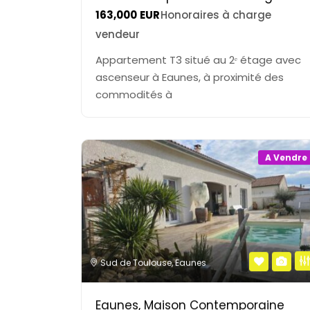
163,000
EUR
Honoraires à charge
vendeur
Appartement T3 situé au 2ᵉ étage avec
ascenseur à Eaunes, à proximité des
commodités à
A Vendre
Sud de Toulouse
,
Eaunes
Eaunes, Maison Contemporaine