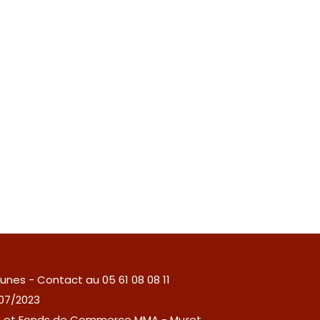
unes - Contact au 05 61 08 08 11
/07/2023
les et Fonds de Commerce MMA - Muret