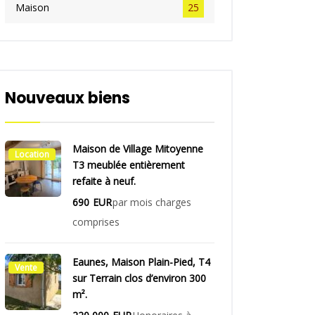
Maison
25
Nouveaux biens
Maison de Village Mitoyenne
Location
T3 meublée entièrement
refaite à neuf.
690
EUR
par mois charges
comprises
Eaunes, Maison Plain-Pied, T4
Vente
sur Terrain clos d’environ 300
m².