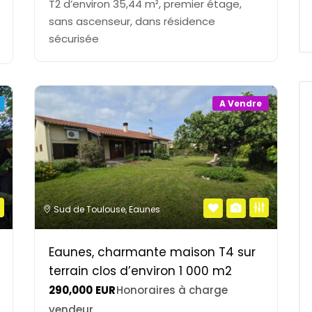
T2 d’environ 35,44 m², premier étage,
sans ascenseur, dans résidence
sécurisée
A Vendre
Sud de Toulouse
,
Eaunes
Eaunes, charmante maison T4 sur
terrain clos d’environ 1 000 m2
290,000
EUR
Honoraires à charge
vendeur