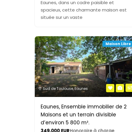
Eaunes, dans un cadre paisible et
spacieux, cette charmante maison est
située sur un vaste
Maison Libre
Sud de Toulouse
,
Eaunes
Eaunes, Ensemble immobilier de 2
Maisons et un terrain divisible
d’environ 5 800 m².
349,000
EUR
Honoraire à charge