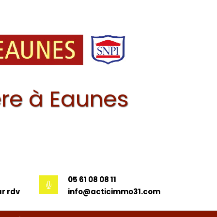
re à Eaunes
05 61 08 08 11
r rdv
info@acticimmo31.com