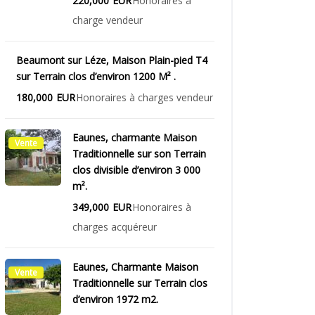
220,000
EUR
Honoraires à
charge vendeur
Beaumont sur Léze, Maison Plain-pied T4
Vente
sur Terrain clos d’environ 1200 M² .
180,000
EUR
Honoraires à charges vendeur
Eaunes, charmante Maison
Vente
Traditionnelle sur son Terrain
clos divisible d’environ 3 000
m².
349,000
EUR
Honoraires à
charges acquéreur
Eaunes, Charmante Maison
Vente
Traditionnelle sur Terrain clos
d’environ 1972 m2.